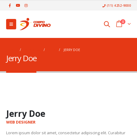
(11) 4252-9000
0
HOME
MEMBERS
CEO
JERRY DOE
Jerry Doe
Jerry Doe
WEB DESIGNER
Lorem ipsum dolor sit amet, consectetur adipiscing elit. Curabitur