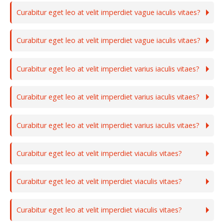
Curabitur eget leo at velit imperdiet vague iaculis vitaes?
Curabitur eget leo at velit imperdiet vague iaculis vitaes?
Curabitur eget leo at velit imperdiet varius iaculis vitaes?
Curabitur eget leo at velit imperdiet varius iaculis vitaes?
Curabitur eget leo at velit imperdiet varius iaculis vitaes?
Curabitur eget leo at velit imperdiet viaculis vitaes?
Curabitur eget leo at velit imperdiet viaculis vitaes?
Curabitur eget leo at velit imperdiet viaculis vitaes?